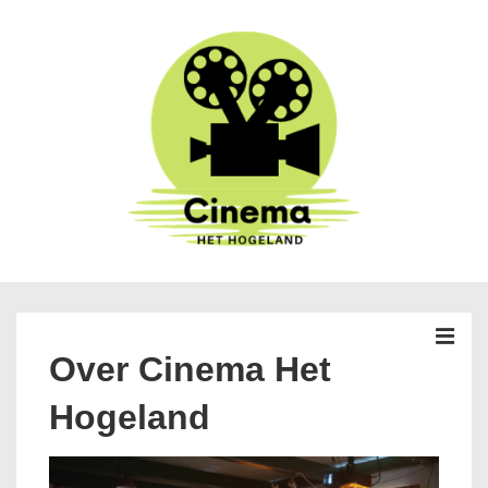
↓
Doorgaan
naar
hoofdinhoud
Hoofd
navigatie
MEN
Over Cinema Het
Hogeland