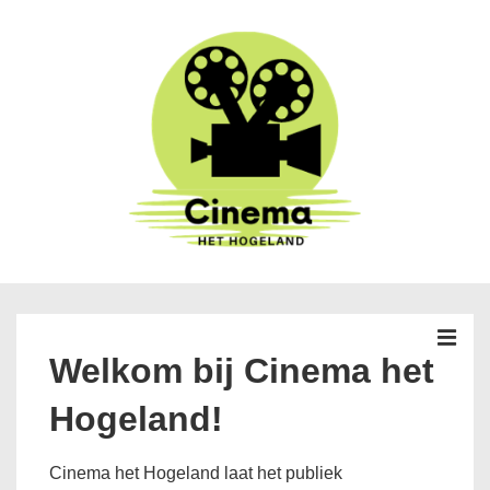
↓
Doorgaan
naar
hoofdinhoud
Hoofd
navigatie
MEN
Welkom bij Cinema het
Hogeland!
Cinema het Hogeland laat het publiek